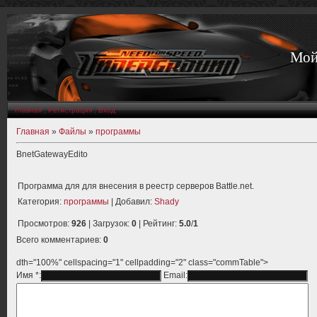
Мой
Главная
|
Регистрация
|
Вход
Главная
»
Файлы
»
программы
BnetGatewayEdito
Программа для для внесения в реестр серверов Battle.net.
Категория
:
программы
|
Добавил
:
Shady
Просмотров
:
926
|
Загрузок
:
0
|
Рейтинг
:
5.0
/
1
Всего комментариев
:
0
dth="100%" cellspacing="1" cellpadding="2" class="commTable">
Имя *:
Email: