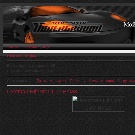
Мой
Главная
|
Регистрация
|
Вход
Главная
»
Файлы
» Карты
В категории материалов
:
43
Показано материалов
:
1-10
Сортировать по
:
Дате
·
Названию
·
Рейтингу
·
Комментариям
·
Загрузкам
Footman HifoStar 1.07 Beta3